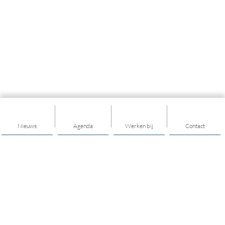
Nieuws
Agenda
Werken bij
Contact
Tintengroep
Tintengroep is sterk in sociaal werk. Wij helpen inwoners in
Drenthe, Flevoland, Friesland, Groningen en Overijssel om in
een kwetsbare periode in hun leven op eigen kracht hun
situatie te verbeteren. Onze ondersteuning is vaak kosteloos,