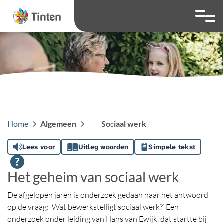
overslaan
Ga naar 
Hoog contrast wis
Lettergrootte
Lettergroot
Home
Algemeen
Sociaal werk
Lees voor
Uitleg woorden
Simpele tekst
Het geheim van sociaal werk
De afgelopen jaren is onderzoek gedaan naar het antwoord
op de vraag: ‘Wat bewerkstelligt sociaal werk?’ Een
onderzoek onder leiding van Hans van Ewijk, dat startte bij