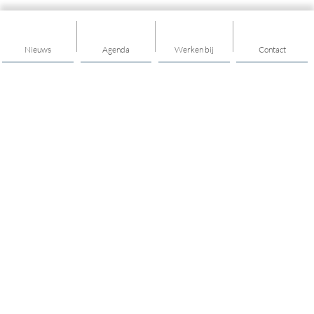
Nieuws
Agenda
Werken bij
Contact
Tintengroep
Tintengroep is sterk in sociaal werk. Wij helpen inwoners in
Drenthe, Flevoland, Friesland, Groningen en Overijssel om in
een kwetsbare periode in hun leven op eigen kracht hun
situatie te verbeteren. Onze ondersteuning is vaak kosteloos,
op maat en altijd dichtbij.