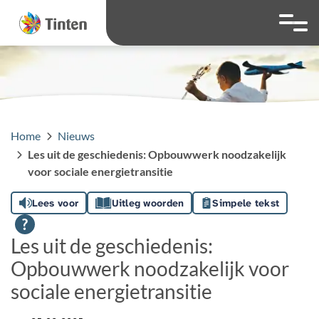
overslaan
Ga naar 
Hoog contrast wis
Lettergrootte
Lettergroot
Home
Nieuws
Les uit de geschiedenis: Opbouwwerk noodzakelijk
voor sociale energietransitie
Lees voor
Uitleg woorden
Simpele tekst
Les uit de geschiedenis:
Opbouwwerk noodzakelijk voor
sociale energietransitie