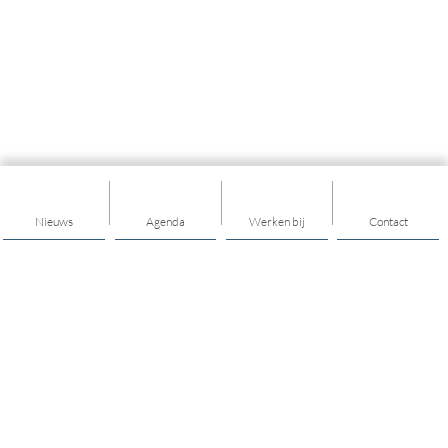
Nieuws
Agenda
Werken bij
Contact
Tintengroep
Tintengroep is sterk in sociaal werk. Wij helpen inwoners in
Drenthe, Flevoland, Friesland, Groningen en Overijssel om in
een kwetsbare periode in hun leven op eigen kracht hun
situatie te verbeteren. Onze ondersteuning is vaak kosteloos,
op maat en altijd dichtbij.