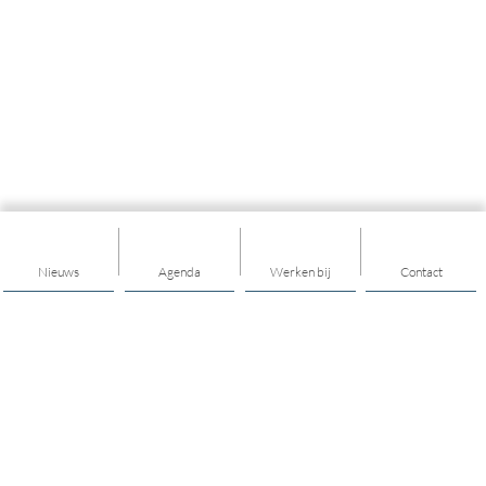
Nieuws
Agenda
Werken bij
Contact
Tintengroep
Tintengroep is sterk in sociaal werk. Wij helpen inwoners in
Drenthe, Flevoland, Friesland, Groningen en Overijssel om in
een kwetsbare periode in hun leven op eigen kracht hun
situatie te verbeteren. Onze ondersteuning is vaak kosteloos,