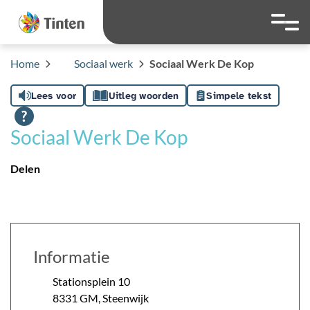
overslaan
Ga naar 
Hoog contrast wis
Lettergrootte
Lettergroot
Home
Sociaal werk
Sociaal Werk De Kop
Lees voor
Uitleg woorden
Simpele tekst
Sociaal Werk De Kop
Delen
Informatie
Stationsplein
10
8331 GM
,
Steenwijk