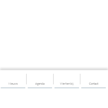
Nieuws
Agenda
Werken bij
Contact
Tintengroep